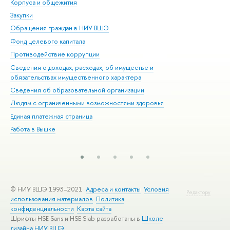
Корпуса и общежития
Вы
Закупки
При
Обращения граждан в НИУ ВШЭ
Ас
Фонд целевого капитала
До
Противодействие коррупции
Цен
Сведения о доходах, расходах, об имуществе и
Би
обязательствах имущественного характера
Об
Сведения об образовательной организации
Обр
Людям с ограниченными возможностями здоровья
Единая платежная страница
Работа в Вышке
© НИУ ВШЭ 1993–2021
Адреса и контакты
Условия
Редактору
использования материалов
Политика
конфиденциальности
Карта сайта
Шрифты HSE Sans и HSE Slab разработаны в
Школе
дизайна НИУ ВШЭ