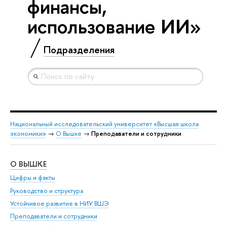
финансы,
использование ИИ»
Подразделения
Национальный исследовательский университет «Высшая школа
экономики»
→
О Вышке
→
Преподаватели и сотрудники
О ВЫШКЕ
ОБ
Цифры и факты
Ли
Руководство и структура
Дов
Устойчивое развитие в НИУ ВШЭ
Ол
Преподаватели и сотрудники
При