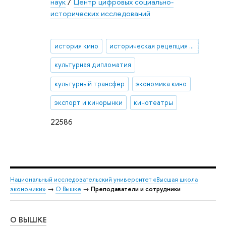
наук
/
Центр цифровых социально-
исторических исследований
история кино
историческая рецепция кино в СССР
культурная дипломатия
культурный трансфер
экономика кино
экспорт и кинорынки
кинотеатры
22586
Национальный исследовательский университет «Высшая школа
экономики»
→
О Вышке
→
Преподаватели и сотрудники
О ВЫШКЕ
ОБ