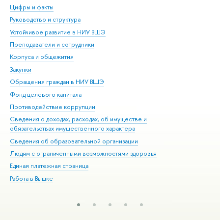
Цифры и факты
Ли
Руководство и структура
Дов
Устойчивое развитие в НИУ ВШЭ
Ол
Преподаватели и сотрудники
При
Корпуса и общежития
Вы
Закупки
При
Обращения граждан в НИУ ВШЭ
Ас
Фонд целевого капитала
До
Противодействие коррупции
Цен
Сведения о доходах, расходах, об имуществе и
Би
обязательствах имущественного характера
Об
Сведения об образовательной организации
Обр
Людям с ограниченными возможностями здоровья
Единая платежная страница
Работа в Вышке