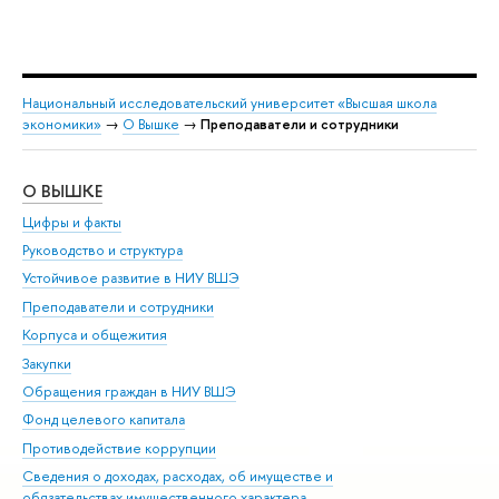
Национальный исследовательский университет «Высшая школа
экономики»
→
О Вышке
→
Преподаватели и сотрудники
О ВЫШКЕ
ОБ
Цифры и факты
Ли
Руководство и структура
Дов
Устойчивое развитие в НИУ ВШЭ
Ол
Преподаватели и сотрудники
При
Корпуса и общежития
Вы
Закупки
При
Обращения граждан в НИУ ВШЭ
Ас
Фонд целевого капитала
До
Противодействие коррупции
Цен
Сведения о доходах, расходах, об имуществе и
Би
обязательствах имущественного характера