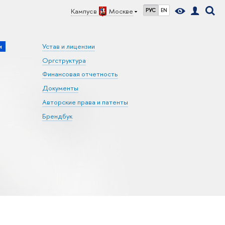
Кампус в
Москве
РУС
EN
и
Устав и лицензии
Оргструктура
Финансовая отчетность
Документы
Авторские права и патенты
Брендбук