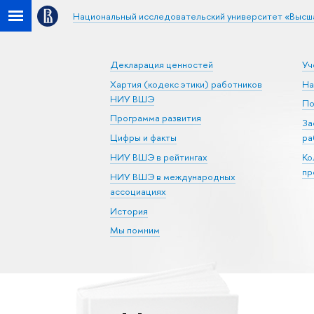
Национальный исследовательский университет «Высш
Декларация ценностей
Уч
Хартия (кодекс этики) работников
На
НИУ ВШЭ
По
Программа развития
За
Цифры и факты
ра
НИУ ВШЭ в рейтингах
Ко
пр
НИУ ВШЭ в международных
ассоциациях
История
Мы помним