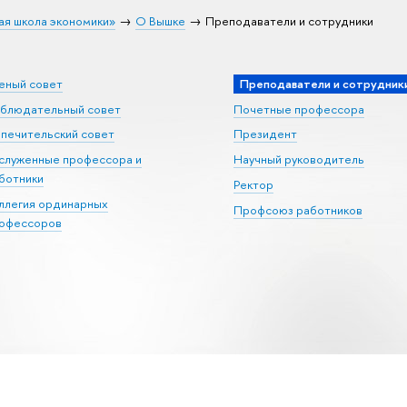
ая школа экономики»
О Вышке
Преподаватели и сотрудники
еный совет
Преподаватели и сотрудник
блюдательный совет
Почетные профессора
печительский совет
Президент
служенные профессора и
Научный руководитель
ботники
Ректор
ллегия ординарных
Профсоюз работников
офессоров