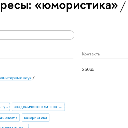
ресы: «юмористика»
Контакты
23035
манитарных наук
/
лингвистика и межкультурная коммуникация
академическое литературоведение
одернизма
юмористика
лингвистика лингводидактика, лингвокультурология