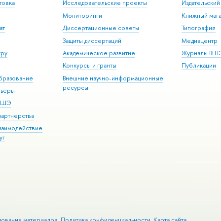
товка
Исследовательские проекты
Издательски
Мониторинги
Книжный мага
ат
Диссертационные советы
Типография
Защиты диссертаций
Медиацентр
уру
Академическое развитие
Журналы ВШ
Конкурсы и гранты
Публикации
бразование
Внешние научно-информационные
ресурсы
рьеры
 ВШЭ
партнерства
взаимодействие
уг
зования материалов
Политика конфиденциальности
Карта сайта