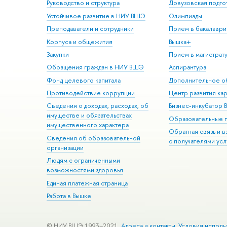
Руководство и структура
Довузовская подго
Устойчивое развитие в НИУ ВШЭ
Олимпиады
Преподаватели и сотрудники
Прием в бакалаври
Корпуса и общежития
Вышка+
Закупки
Прием в магистрат
Обращения граждан в НИУ ВШЭ
Аспирантура
Фонд целевого капитала
Дополнительное о
Противодействие коррупции
Центр развития ка
Сведения о доходах, расходах, об
Бизнес-инкубатор
имуществе и обязательствах
Образовательные 
имущественного характера
Обратная связь и 
Сведения об образовательной
с получателями усл
организации
Людям с ограниченными
возможностями здоровья
Единая платежная страница
Работа в Вышке
© НИУ ВШЭ 1993–2021
Адреса и контакты
Условия исполь