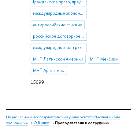
Гражданское право, предпринимательское право, семейное право, международное частное право
международные экономические санкции, односторонние ограничительные меры
антироссийские санкции
российское договорное право
международное контрактное право
МЧП Латинской Америки
МЧП Мексики
МЧП Аргентины
15099
Национальный исследовательский университет «Высшая школа
экономики»
→
О Вышке
→
Преподаватели и сотрудники