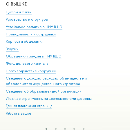
О ВЫШКЕ
ОБ
Цифры и факты
Ли
Руководство и структура
Дов
Устойчивое развитие в НИУ ВШЭ
Ол
Преподаватели и сотрудники
При
Корпуса и общежития
Вы
Закупки
При
Обращения граждан в НИУ ВШЭ
Ас
Фонд целевого капитала
До
Противодействие коррупции
Цен
Сведения о доходах, расходах, об имуществе и
Би
обязательствах имущественного характера
Об
Сведения об образовательной организации
Обр
Людям с ограниченными возможностями здоровья
Единая платежная страница
Работа в Вышке