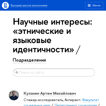
Высшая школа экономики
Меню
Научные интересы:
«этнические и
языковые
идентичности»
Подразделения
Куланин Артем Михайлович
Стажер-исследователь, Аспирант:
Факультет
социальных наук
/
Департамент социологии
/