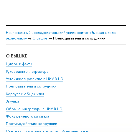
Национальный исследовательский университет «Высшая школа
экономики»
→
О Вышке
→
Преподаватели и сотрудники
О ВЫШКЕ
ОБ
Цифры и факты
Ли
Руководство и структура
Дов
Устойчивое развитие в НИУ ВШЭ
Ол
Преподаватели и сотрудники
При
Корпуса и общежития
Вы
Закупки
При
Обращения граждан в НИУ ВШЭ
Ас
Фонд целевого капитала
До
Противодействие коррупции
Цен
Сведения о доходах, расходах, об имуществе и
Би