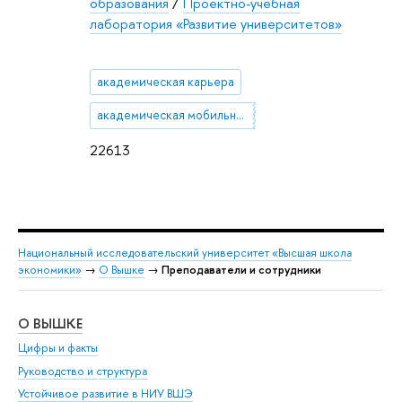
образования
/
Проектно-учебная
лаборатория «Развитие университетов»
академическая карьера
академическая мобильность
22613
Национальный исследовательский университет «Высшая школа
экономики»
→
О Вышке
→
Преподаватели и сотрудники
О ВЫШКЕ
ОБ
Цифры и факты
Ли
Руководство и структура
Дов
Устойчивое развитие в НИУ ВШЭ
Ол