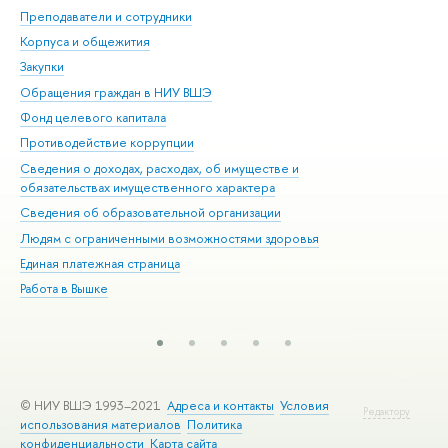
Преподаватели и сотрудники
При
Корпуса и общежития
Вы
Закупки
При
Обращения граждан в НИУ ВШЭ
Ас
Фонд целевого капитала
До
Противодействие коррупции
Цен
Сведения о доходах, расходах, об имуществе и
Би
обязательствах имущественного характера
Об
Сведения об образовательной организации
Обр
Людям с ограниченными возможностями здоровья
Единая платежная страница
Работа в Вышке
© НИУ ВШЭ 1993–2021
Адреса и контакты
Условия
Редактору
использования материалов
Политика
конфиденциальности
Карта сайта