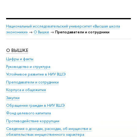
Национальный исследовательский университет «Высшая школа
экономики»
→
О Вышке
→
Преподаватели и сотрудники
О ВЫШКЕ
ОБ
Цифры и факты
Ли
Руководство и структура
Дов
Устойчивое развитие в НИУ ВШЭ
Ол
Преподаватели и сотрудники
При
Корпуса и общежития
Вы
Закупки
При
Обращения граждан в НИУ ВШЭ
Ас
Фонд целевого капитала
До
Противодействие коррупции
Цен
Сведения о доходах, расходах, об имуществе и
Би
обязательствах имущественного характера
Об