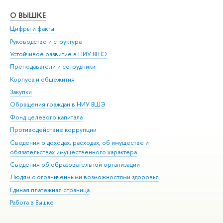
О ВЫШКЕ
ОБ
Цифры и факты
Ли
Руководство и структура
Дов
Устойчивое развитие в НИУ ВШЭ
Ол
Преподаватели и сотрудники
При
Корпуса и общежития
Вы
Закупки
При
Обращения граждан в НИУ ВШЭ
Ас
Фонд целевого капитала
До
Противодействие коррупции
Цен
Сведения о доходах, расходах, об имуществе и
Би
обязательствах имущественного характера
Об
Сведения об образовательной организации
Обр
Людям с ограниченными возможностями здоровья
Единая платежная страница
Работа в Вышке