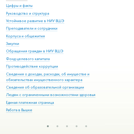
Цифры и факты
Ли
Руководство и структура
Дов
Устойчивое развитие в НИУ ВШЭ
Ол
Преподаватели и сотрудники
При
Корпуса и общежития
Вы
Закупки
При
Обращения граждан в НИУ ВШЭ
Ас
Фонд целевого капитала
До
Противодействие коррупции
Цен
Сведения о доходах, расходах, об имуществе и
Би
обязательствах имущественного характера
Об
Сведения об образовательной организации
Обр
Людям с ограниченными возможностями здоровья
Единая платежная страница
Работа в Вышке