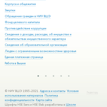
Корпуса и общежития
Вы
Закупки
При
Обращения граждан в НИУ ВШЭ
Ас
Фонд целевого капитала
До
Противодействие коррупции
Цен
Сведения о доходах, расходах, об имуществе и
Би
обязательствах имущественного характера
Об
Сведения об образовательной организации
Обр
Людям с ограниченными возможностями здоровья
Единая платежная страница
Работа в Вышке
© НИУ ВШЭ 1993–2021
Адреса и контакты
Условия
Редактору
использования материалов
Политика
конфиденциальности
Карта сайта
Шрифты HSE Sans и HSE Slab разработаны в
Школе