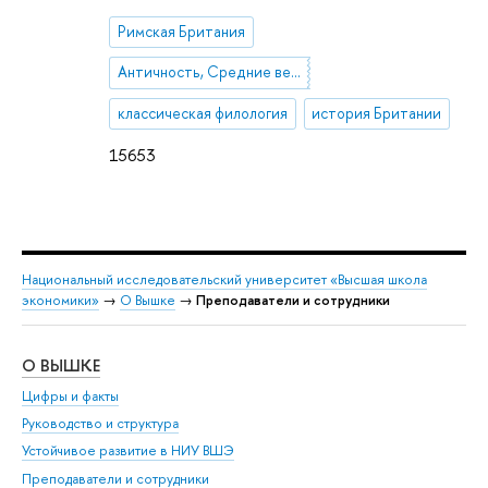
Римская Британия
Античность, Средние века
классическая филология
история Британии
15653
Национальный исследовательский университет «Высшая школа
экономики»
→
О Вышке
→
Преподаватели и сотрудники
О ВЫШКЕ
ОБ
Цифры и факты
Ли
Руководство и структура
Дов
Устойчивое развитие в НИУ ВШЭ
Ол
Преподаватели и сотрудники
При