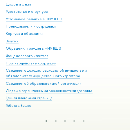
Цифры и факты
Ли
Руководство и структура
Дов
Устойчивое развитие в НИУ ВШЭ
Ол
Преподаватели и сотрудники
При
Корпуса и общежития
Вы
Закупки
При
Обращения граждан в НИУ ВШЭ
Ас
Фонд целевого капитала
До
Противодействие коррупции
Цен
Сведения о доходах, расходах, об имуществе и
Би
обязательствах имущественного характера
Об
Сведения об образовательной организации
Обр
Людям с ограниченными возможностями здоровья
Единая платежная страница
Работа в Вышке