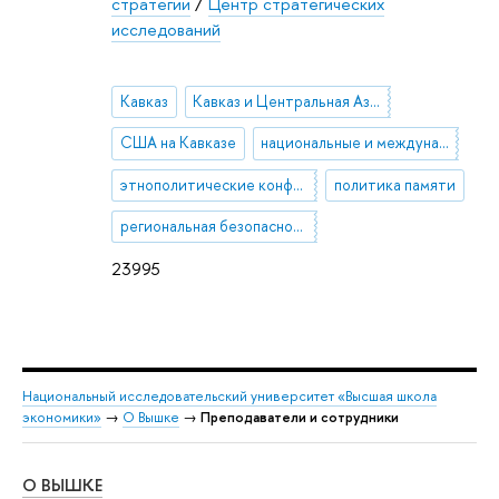
стратегии
/
Центр стратегических
исследований
Кавказ
Кавказ и Центральная Азия
США на Кавказе
национальные и международные транспортные коридоры
этнополитические конфликты
политика памяти
региональная безопасность
23995
Национальный исследовательский университет «Высшая школа
экономики»
→
О Вышке
→
Преподаватели и сотрудники
О ВЫШКЕ
ОБ