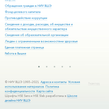
Обращения граждан в НИУ ВШЭ
Ас
Фонд целевого капитала
До
Противодействие коррупции
Цен
Сведения о доходах, расходах, об имуществе и
Би
обязательствах имущественного характера
Об
Сведения об образовательной организации
Обр
Людям с ограниченными возможностями здоровья
Единая платежная страница
Работа в Вышке
© НИУ ВШЭ 1993–2021
Адреса и контакты
Условия
Редактору
использования материалов
Политика
конфиденциальности
Карта сайта
Шрифты HSE Sans и HSE Slab разработаны в
Школе
дизайна НИУ ВШЭ