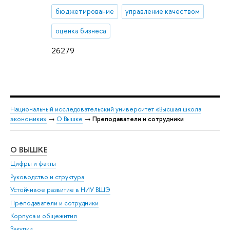
бюджетирование
управление качеством
оценка бизнеса
26279
Национальный исследовательский университет «Высшая школа
экономики»
→
О Вышке
→
Преподаватели и сотрудники
О ВЫШКЕ
ОБ
Цифры и факты
Ли
Руководство и структура
Дов
Устойчивое развитие в НИУ ВШЭ
Ол
Преподаватели и сотрудники
При
Корпуса и общежития
Вы
Закупки
При