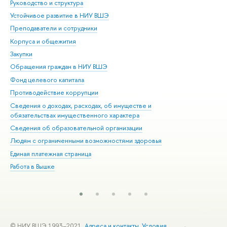
Руководство и структура
Дов
Устойчивое развитие в НИУ ВШЭ
Ол
Преподаватели и сотрудники
При
Корпуса и общежития
Вы
Закупки
При
Обращения граждан в НИУ ВШЭ
Ас
Фонд целевого капитала
До
Противодействие коррупции
Цен
Сведения о доходах, расходах, об имуществе и
Би
обязательствах имущественного характера
Об
Сведения об образовательной организации
Обр
Людям с ограниченными возможностями здоровья
Единая платежная страница
Работа в Вышке
© НИУ ВШЭ 1993–2021
Адреса и контакты
Условия