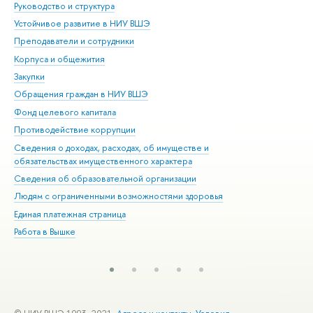
Руководство и структура
Дов
Устойчивое развитие в НИУ ВШЭ
Ол
Преподаватели и сотрудники
При
Корпуса и общежития
Вы
Закупки
При
Обращения граждан в НИУ ВШЭ
Ас
Фонд целевого капитала
До
Противодействие коррупции
Цен
Сведения о доходах, расходах, об имуществе и
Би
обязательствах имущественного характера
Об
Сведения об образовательной организации
Обр
Людям с ограниченными возможностями здоровья
Единая платежная страница
Работа в Вышке