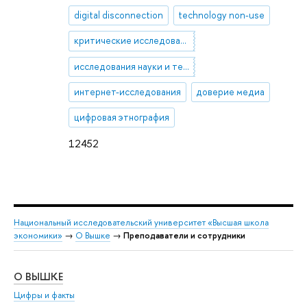
digital disconnection
technology non-use
критические исследования медиа
исследования науки и технологий (STS)
интернет-исследования
доверие медиа
цифровая этнография
12452
Национальный исследовательский университет «Высшая школа
экономики»
→
О Вышке
→
Преподаватели и сотрудники
О ВЫШКЕ
ОБ
Цифры и факты
Ли