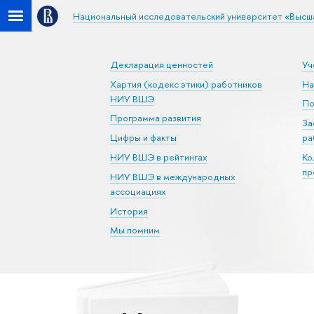
Национальный исследовательский университет «Высш
Декларация ценностей
Уч
Хартия (кодекс этики) работников
На
НИУ ВШЭ
По
Программа развития
За
Цифры и факты
ра
НИУ ВШЭ в рейтингах
Ко
пр
НИУ ВШЭ в международных
ассоциациях
История
Мы помним