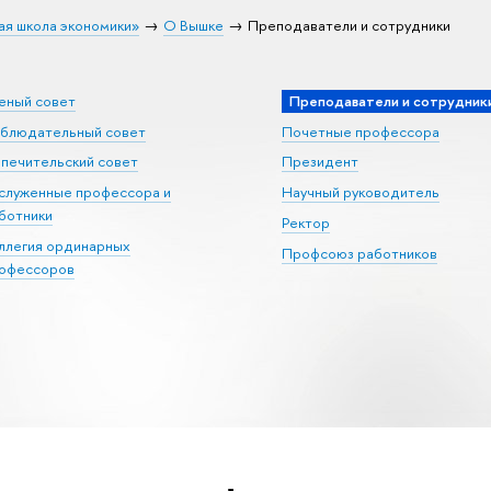
ая школа экономики»
О Вышке
Преподаватели и сотрудники
еный совет
Преподаватели и сотрудник
блюдательный совет
Почетные профессора
печительский совет
Президент
служенные профессора и
Научный руководитель
ботники
Ректор
ллегия ординарных
Профсоюз работников
офессоров