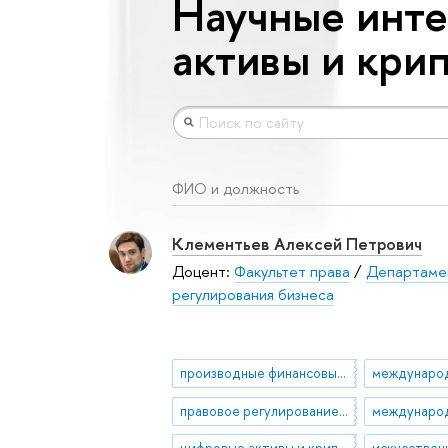
Научные инт
активы и кри
ФИО и должность
Клементьев Алексей Петрович
Доцент:
Факультет права
/
Департамен
регулирования бизнеса
производные финансовые инструменты
правовое регулирование рынка ценных бумаг
цифровые активы и криптовалюты
искусствен