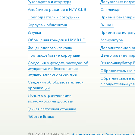
Руководство и структура
Довузовская подго
Устойчивое развитие в НИУ ВШЭ
Олимпиады
Преподаватели и сотрудники
Прием в бакалаври
Корпуса и общежития
Вышка+
Закупки
Прием в магистрат
Обращения граждан в НИУ ВШЭ
Аспирантура
Фонд целевого капитала
Дополнительное о
Противодействие коррупции
Центр развития ка
Сведения о доходах, расходах, об
Бизнес-инкубатор
имуществе и обязательствах
Образовательные 
имущественного характера
Обратная связь и 
Сведения об образовательной
с получателями усл
организации
Людям с ограниченными
возможностями здоровья
Единая платежная страница
Работа в Вышке
© НИУ ВШЭ 1993–2021
Адреса и контакты
Условия исполь