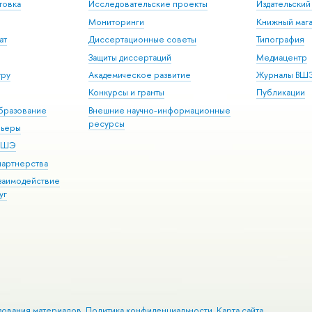
товка
Исследовательские проекты
Издательски
Мониторинги
Книжный мага
ат
Диссертационные советы
Типография
Защиты диссертаций
Медиацентр
уру
Академическое развитие
Журналы ВШ
Конкурсы и гранты
Публикации
бразование
Внешние научно-информационные
ресурсы
рьеры
 ВШЭ
партнерства
взаимодействие
уг
зования материалов
Политика конфиденциальности
Карта сайта