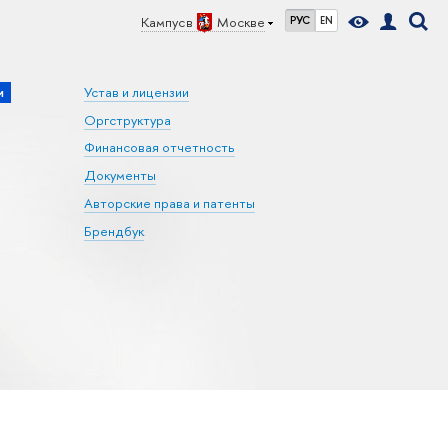
Кампус в
Москве
РУС
EN
и
Устав и лицензии
Оргструктура
Финансовая отчетность
Документы
Авторские права и патенты
Брендбук