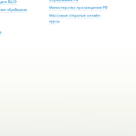
й дом ВШЭ
Министерство просвещения РФ
зин «БукВышка»
Массовые открытые онлайн-
курсы
Э