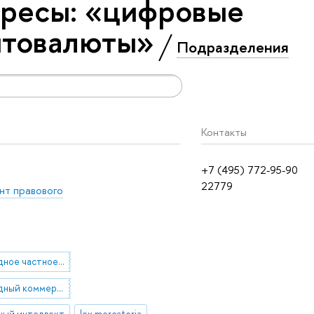
ересы: «цифровые
птовалюты»
Подразделения
Контакты
+7 (495) 772-95-90
22779
т правового
международное частное право
международный коммерческий арбитраж
ный интеллект
lex mercatoria