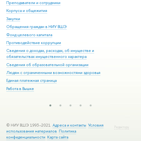
Преподаватели и сотрудники
При
Корпуса и общежития
Вы
Закупки
При
Обращения граждан в НИУ ВШЭ
Ас
Фонд целевого капитала
До
Противодействие коррупции
Цен
Сведения о доходах, расходах, об имуществе и
Би
обязательствах имущественного характера
Об
Сведения об образовательной организации
Обр
Людям с ограниченными возможностями здоровья
Единая платежная страница
Работа в Вышке
© НИУ ВШЭ 1993–2021
Адреса и контакты
Условия
Редактору
использования материалов
Политика
конфиденциальности
Карта сайта