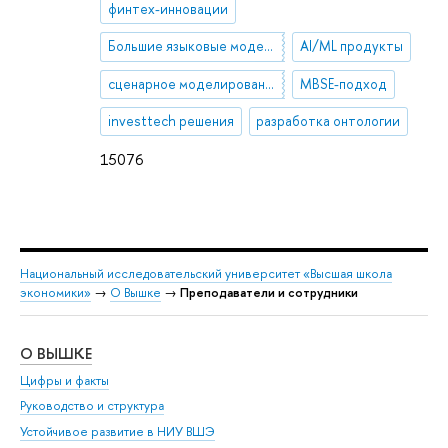
финтех-инновации
Большие языковые модели (LLMs)
AI/ML продукты
сценарное моделирование
MBSE-подход
investtech решения
разработка онтологии
15076
Национальный исследовательский университет «Высшая школа
экономики»
→
О Вышке
→
Преподаватели и сотрудники
О ВЫШКЕ
ОБ
Цифры и факты
Ли
Руководство и структура
Дов
Устойчивое развитие в НИУ ВШЭ
Ол