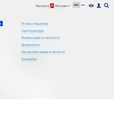
Кампус в
Москве
РУС
EN
и
Устав и лицензии
Оргструктура
Финансовая отчетность
Документы
Авторские права и патенты
Брендбук