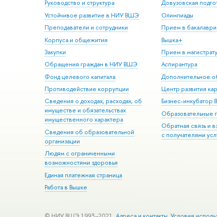
Руководство и структура
Довузовская подго
Устойчивое развитие в НИУ ВШЭ
Олимпиады
Преподаватели и сотрудники
Прием в бакалаври
Корпуса и общежития
Вышка+
Закупки
Прием в магистрат
Обращения граждан в НИУ ВШЭ
Аспирантура
Фонд целевого капитала
Дополнительное о
Противодействие коррупции
Центр развития ка
Сведения о доходах, расходах, об
Бизнес-инкубатор
имуществе и обязательствах
Образовательные 
имущественного характера
Обратная связь и 
Сведения об образовательной
с получателями усл
организации
Людям с ограниченными
возможностями здоровья
Единая платежная страница
Работа в Вышке
© НИУ ВШЭ 1993–2021
Адреса и контакты
Условия исполь