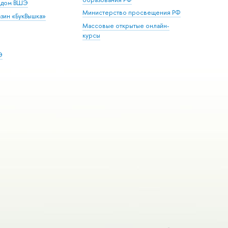
й дом ВШЭ
Министерство просвещения РФ
зин «БукВышка»
Массовые открытые онлайн-
курсы
Э