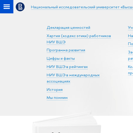
Национальный исследовательский университет «Высш
Декларация ценностей
Уч
Хартия (кодекс этики) работников
На
НИУ ВШЭ
По
Программа развития
За
Цифры и факты
ра
НИУ ВШЭ в рейтингах
Ко
пр
НИУ ВШЭ в международных
ассоциациях
История
Мы помним