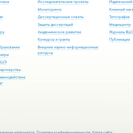
товка
Исследовательские проекты
Издательски
Мониторинги
Книжный мага
ат
Диссертационные советы
Типография
Защиты диссертаций
Медиацентр
уру
Академическое развитие
Журналы ВШ
Конкурсы и гранты
Публикации
бразование
Внешние научно-информационные
ресурсы
рьеры
 ВШЭ
партнерства
взаимодействие
уг
зования материалов
Политика конфиденциальности
Карта сайта