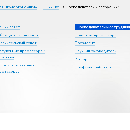
ая школа экономики»
О Вышке
Преподаватели и сотрудники
еный совет
Преподаватели и сотрудник
блюдательный совет
Почетные профессора
печительский совет
Президент
служенные профессора и
Научный руководитель
ботники
Ректор
ллегия ординарных
Профсоюз работников
офессоров