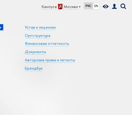
Кампус в
Москве
РУС
EN
и
Устав и лицензии
Оргструктура
Финансовая отчетность
Документы
Авторские права и патенты
Брендбук