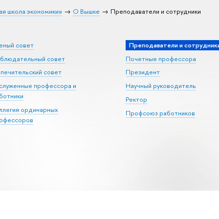
ая школа экономики»
О Вышке
Преподаватели и сотрудники
еный совет
Преподаватели и сотрудник
блюдательный совет
Почетные профессора
печительский совет
Президент
служенные профессора и
Научный руководитель
ботники
Ректор
ллегия ординарных
Профсоюз работников
офессоров