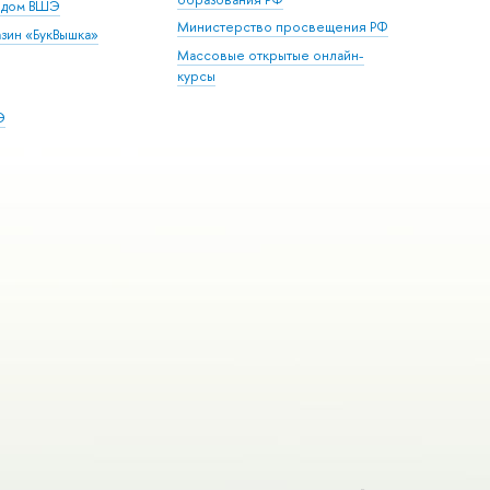
й дом ВШЭ
Министерство просвещения РФ
зин «БукВышка»
Массовые открытые онлайн-
курсы
Э