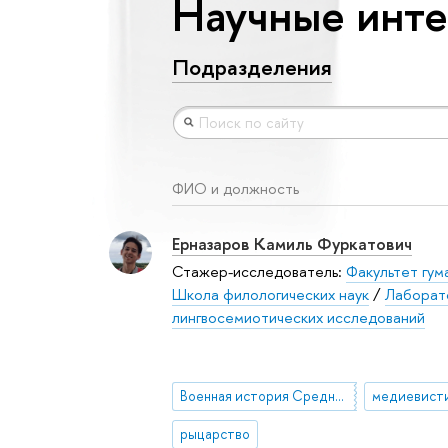
Научные инте
Подразделения
ФИО и должность
Ерназаров Камиль Фуркатович
Стажер-исследователь:
Факультет гум
Школа филологических наук
/
Лаборат
лингвосемиотических исследований
Военная история Средневековья
медиевист
рыцарство