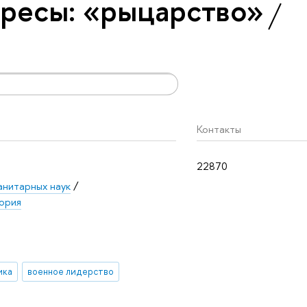
ресы: «рыцарство»
Контакты
22870
анитарных наук
/
ория
ика
военное лидерство