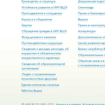
Руководство и структура
Довузовская подго
Устойчивое развитие в НИУ ВШЭ
Олимпиады
Преподаватели и сотрудники
Прием в бакалаври
Корпуса и общежития
Вышка+
Закупки
Прием в магистрат
Обращения граждан в НИУ ВШЭ
Аспирантура
Фонд целевого капитала
Дополнительное о
Противодействие коррупции
Центр развития ка
Сведения о доходах, расходах, об
Бизнес-инкубатор
имуществе и обязательствах
Образовательные 
имущественного характера
Обратная связь и 
Сведения об образовательной
с получателями усл
организации
Людям с ограниченными
возможностями здоровья
Единая платежная страница
Работа в Вышке
© НИУ ВШЭ 1993–2021
Адреса и контакты
Условия исполь