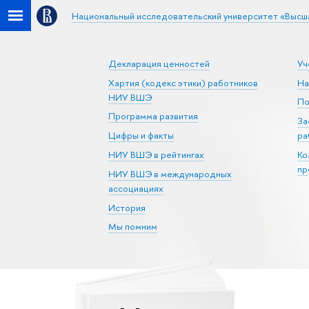
Национальный исследовательский университет «Высш
Декларация ценностей
Уч
Хартия (кодекс этики) работников
На
НИУ ВШЭ
По
Программа развития
За
Цифры и факты
ра
НИУ ВШЭ в рейтингах
Ко
пр
НИУ ВШЭ в международных
ассоциациях
История
Мы помним