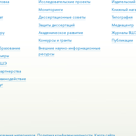
товка
Исследовательские проекты
Издательски
Мониторинги
Книжный мага
ат
Диссертационные советы
Типография
Защиты диссертаций
Медиацентр
уру
Академическое развитие
Журналы ВШ
Конкурсы и гранты
Публикации
бразование
Внешние научно-информационные
ресурсы
рьеры
 ВШЭ
партнерства
взаимодействие
уг
зования материалов
Политика конфиденциальности
Карта сайта