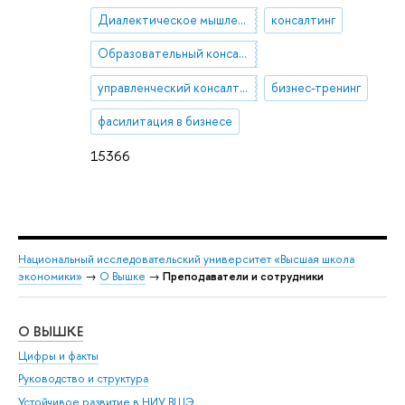
Диалектическое мышление
консалтинг
Образовательный консалтинг
управленческий консалтинг
бизнес-тренинг
фасилитация в бизнесе
15366
Национальный исследовательский университет «Высшая школа
экономики»
→
О Вышке
→
Преподаватели и сотрудники
О ВЫШКЕ
ОБ
Цифры и факты
Ли
Руководство и структура
Дов
Устойчивое развитие в НИУ ВШЭ
Ол