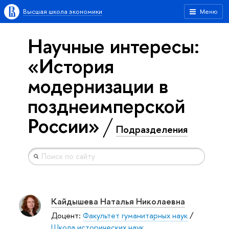
Высшая школа экономики
Меню
Научные интересы:
«История
модернизации в
позднеимперской
России»
Подразделения
Кайдышева Наталья Николаевна
Доцент:
Факультет гуманитарных наук
/
Школа исторических наук