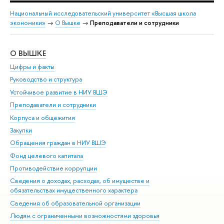
Национальный исследовательский университет «Высшая школа
экономики»
→
О Вышке
→
Преподаватели и сотрудники
О ВЫШКЕ
ОБ
Цифры и факты
Ли
Руководство и структура
Дов
Устойчивое развитие в НИУ ВШЭ
Ол
Преподаватели и сотрудники
При
Корпуса и общежития
Вы
Закупки
При
Обращения граждан в НИУ ВШЭ
Ас
Фонд целевого капитала
До
Противодействие коррупции
Цен
Сведения о доходах, расходах, об имуществе и
Би
обязательствах имущественного характера
Об
Сведения об образовательной организации
Обр
Людям с ограниченными возможностями здоровья