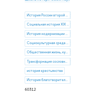
История России второй половины XIX - начала XX в.
Социальная история XIX - XX вв.
История модернизации в позднеимперской России
Социокультурная среда заводских и сельских поселений в пореформенный период
Общественная жизнь, культурные и повседневные практики населения пореформенной России
Трансформация сословной структуры российского общества в пореформенный период
история крестьянства
История благотворительности
60312