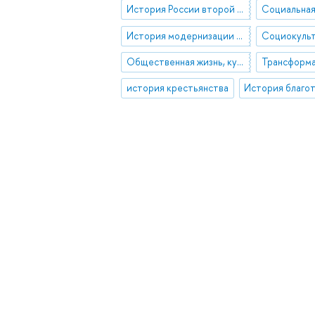
История России второй половины XIX - начала XX в.
История модернизации в позднеимперской России
Общественная жизнь, культурные и повседневные практики населения пореформенной России
история крестьянства