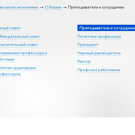
ая школа экономики»
О Вышке
Преподаватели и сотрудники
еный совет
Преподаватели и сотрудник
блюдательный совет
Почетные профессора
печительский совет
Президент
служенные профессора и
Научный руководитель
ботники
Ректор
ллегия ординарных
Профсоюз работников
офессоров