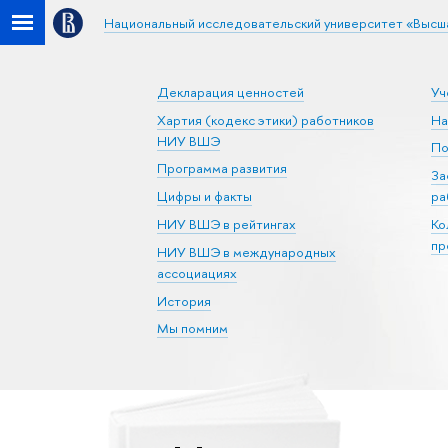
Национальный исследовательский университет «Высш
Декларация ценностей
Уч
Хартия (кодекс этики) работников
На
НИУ ВШЭ
По
Программа развития
За
Цифры и факты
ра
НИУ ВШЭ в рейтингах
Ко
пр
НИУ ВШЭ в международных
ассоциациях
История
Мы помним