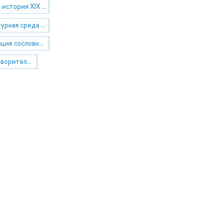
Социальная история XIX - XX вв.
Социокультурная среда заводских и сельских поселений в пореформенный период
Трансформация сословной структуры российского общества в пореформенный период
История благотворительности