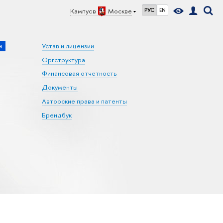
Кампус в
Москве
РУС
EN
и
Устав и лицензии
Оргструктура
Финансовая отчетность
Документы
Авторские права и патенты
Брендбук