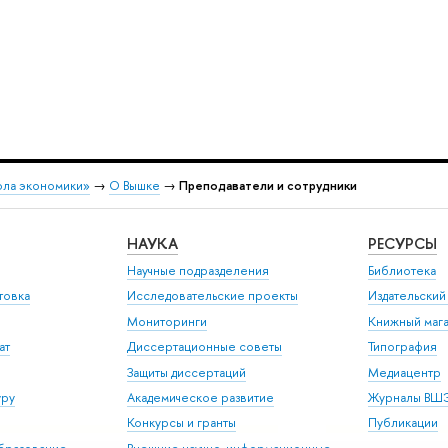
ола экономики»
→
О Вышке
→
Преподаватели и сотрудники
НАУКА
РЕСУРСЫ
Научные подразделения
Библиотека
товка
Исследовательские проекты
Издательски
Мониторинги
Книжный мага
ат
Диссертационные советы
Типография
Защиты диссертаций
Медиацентр
уру
Академическое развитие
Журналы ВШ
Конкурсы и гранты
Публикации