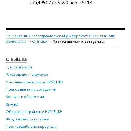
+7 (495) 772-9590 доб. 15114
Национальный исследовательский университет «Высшая школа
экономики»
→
О Вышке
→
Преподаватели и сотрудники
О ВЫШКЕ
ОБ
Цифры и факты
Ли
Руководство и структура
Дов
Устойчивое развитие в НИУ ВШЭ
Ол
Преподаватели и сотрудники
При
Корпуса и общежития
Вы
Закупки
При
Обращения граждан в НИУ ВШЭ
Ас
Фонд целевого капитала
До
Противодействие коррупции
Цен