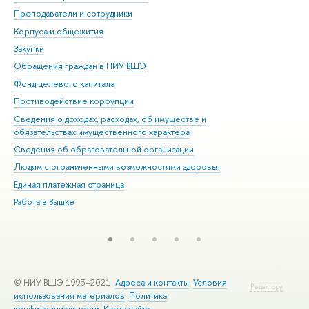
Преподаватели и сотрудники
При
Корпуса и общежития
Вы
Закупки
При
Обращения граждан в НИУ ВШЭ
Ас
Фонд целевого капитала
До
Противодействие коррупции
Цен
Сведения о доходах, расходах, об имуществе и
Би
обязательствах имущественного характера
Об
Сведения об образовательной организации
Обр
Людям с ограниченными возможностями здоровья
Единая платежная страница
Работа в Вышке
© НИУ ВШЭ 1993–2021
Адреса и контакты
Условия
Редактору
использования материалов
Политика
конфиденциальности
Карта сайта