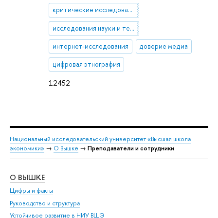
критические исследования медиа
исследования науки и технологий (STS)
интернет-исследования
доверие медиа
цифровая этнография
12452
Национальный исследовательский университет «Высшая школа
экономики»
→
О Вышке
→
Преподаватели и сотрудники
О ВЫШКЕ
ОБ
Цифры и факты
Ли
Руководство и структура
Дов
Устойчивое развитие в НИУ ВШЭ
Ол