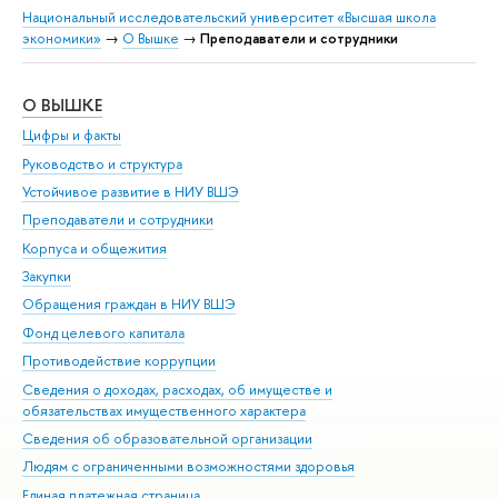
Национальный исследовательский университет «Высшая школа
экономики»
→
О Вышке
→
Преподаватели и сотрудники
О ВЫШКЕ
ОБ
Цифры и факты
Ли
Руководство и структура
Дов
Устойчивое развитие в НИУ ВШЭ
Ол
Преподаватели и сотрудники
При
Корпуса и общежития
Вы
Закупки
При
Обращения граждан в НИУ ВШЭ
Ас
Фонд целевого капитала
До
Противодействие коррупции
Цен
Сведения о доходах, расходах, об имуществе и
Би
обязательствах имущественного характера
Об
Сведения об образовательной организации
Обр
Людям с ограниченными возможностями здоровья
Единая платежная страница