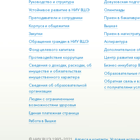
Руководство и структура
Довузовская подго
Устойчивое развитие в НИУ ВШЭ
Олимпиады
Преподаватели и сотрудники
Прием в бакалаври
Корпуса и общежития
Вышка+
Закупки
Прием в магистрат
Обращения граждан в НИУ ВШЭ
Аспирантура
Фонд целевого капитала
Дополнительное о
Противодействие коррупции
Центр развития ка
Сведения о доходах, расходах, об
Бизнес-инкубатор
имуществе и обязательствах
Образовательные 
имущественного характера
Обратная связь и 
Сведения об образовательной
с получателями усл
организации
Людям с ограниченными
возможностями здоровья
Единая платежная страница
Работа в Вышке
© НИУ ВШЭ 1993–2021
Адреса и контакты
Условия исполь