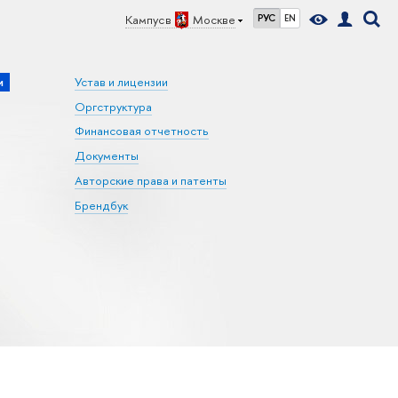
Кампус в
Москве
РУС
EN
и
Устав и лицензии
Оргструктура
Финансовая отчетность
Документы
Авторские права и патенты
Брендбук