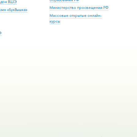
й дом ВШЭ
Министерство просвещения РФ
зин «БукВышка»
Массовые открытые онлайн-
курсы
Э