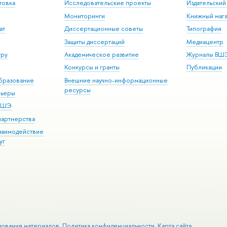
товка
Исследовательские проекты
Издательски
Мониторинги
Книжный мага
ат
Диссертационные советы
Типография
Защиты диссертаций
Медиацентр
уру
Академическое развитие
Журналы ВШ
Конкурсы и гранты
Публикации
бразование
Внешние научно-информационные
ресурсы
рьеры
 ВШЭ
партнерства
взаимодействие
уг
зования материалов
Политика конфиденциальности
Карта сайта