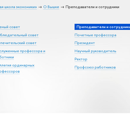
ая школа экономики»
О Вышке
Преподаватели и сотрудники
еный совет
Преподаватели и сотрудник
блюдательный совет
Почетные профессора
печительский совет
Президент
служенные профессора и
Научный руководитель
ботники
Ректор
ллегия ординарных
Профсоюз работников
офессоров