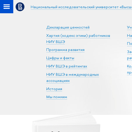
Национальный исследовательский университет «Высш
Декларация ценностей
Уч
Хартия (кодекс этики) работников
На
НИУ ВШЭ
По
Программа развития
За
Цифры и факты
ра
НИУ ВШЭ в рейтингах
Ко
пр
НИУ ВШЭ в международных
ассоциациях
История
Мы помним