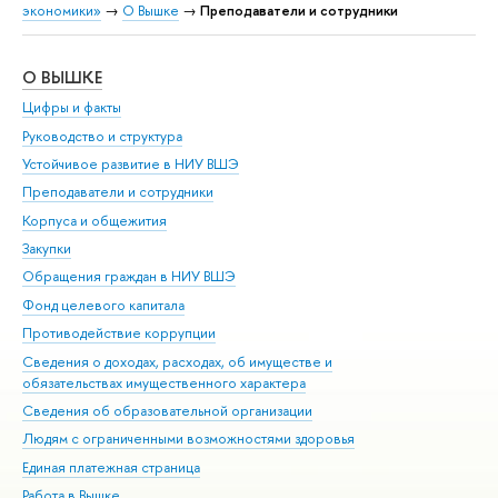
экономики»
→
О Вышке
→
Преподаватели и сотрудники
О ВЫШКЕ
ОБ
Цифры и факты
Ли
Руководство и структура
Дов
Устойчивое развитие в НИУ ВШЭ
Ол
Преподаватели и сотрудники
При
Корпуса и общежития
Вы
Закупки
При
Обращения граждан в НИУ ВШЭ
Ас
Фонд целевого капитала
До
Противодействие коррупции
Цен
Сведения о доходах, расходах, об имуществе и
Би
обязательствах имущественного характера
Об
Сведения об образовательной организации
Обр
Людям с ограниченными возможностями здоровья
Единая платежная страница
Работа в Вышке