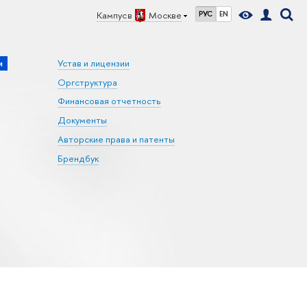
Кампус в
Москве
РУС
EN
и
Устав и лицензии
Оргструктура
Финансовая отчетность
Документы
Авторские права и патенты
Брендбук