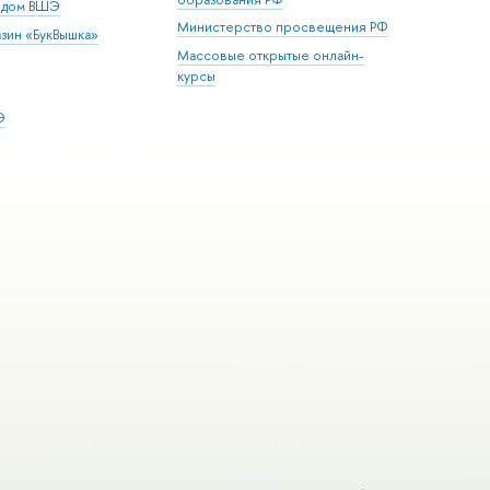
й дом ВШЭ
Министерство просвещения РФ
зин «БукВышка»
Массовые открытые онлайн-
курсы
Э