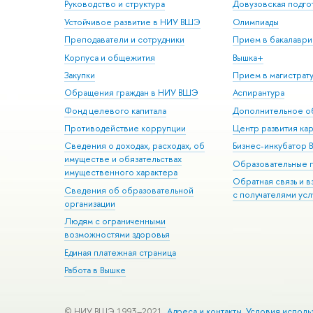
Руководство и структура
Довузовская подго
Устойчивое развитие в НИУ ВШЭ
Олимпиады
Преподаватели и сотрудники
Прием в бакалаври
Корпуса и общежития
Вышка+
Закупки
Прием в магистрат
Обращения граждан в НИУ ВШЭ
Аспирантура
Фонд целевого капитала
Дополнительное о
Противодействие коррупции
Центр развития ка
Сведения о доходах, расходах, об
Бизнес-инкубатор
имуществе и обязательствах
Образовательные 
имущественного характера
Обратная связь и 
Сведения об образовательной
с получателями усл
организации
Людям с ограниченными
возможностями здоровья
Единая платежная страница
Работа в Вышке
© НИУ ВШЭ 1993–2021
Адреса и контакты
Условия исполь