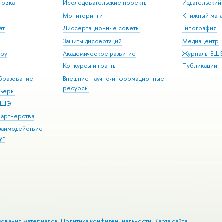
товка
Исследовательские проекты
Издательски
Мониторинги
Книжный мага
ат
Диссертационные советы
Типография
Защиты диссертаций
Медиацентр
уру
Академическое развитие
Журналы ВШ
Конкурсы и гранты
Публикации
бразование
Внешние научно-информационные
ресурсы
рьеры
 ВШЭ
партнерства
взаимодействие
уг
зования материалов
Политика конфиденциальности
Карта сайта