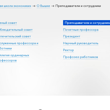
ая школа экономики»
О Вышке
Преподаватели и сотрудники
еный совет
Преподаватели и сотрудник
блюдательный совет
Почетные профессора
печительский совет
Президент
служенные профессора и
Научный руководитель
ботники
Ректор
ллегия ординарных
Профсоюз работников
офессоров