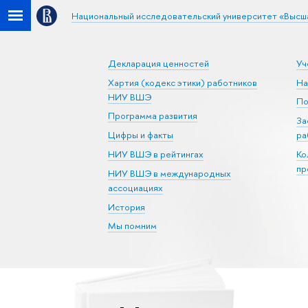
Национальный исследовательский университет «Высш
Декларация ценностей
Уч
Хартия (кодекс этики) работников
На
НИУ ВШЭ
По
Программа развития
За
Цифры и факты
ра
НИУ ВШЭ в рейтингах
Ко
пр
НИУ ВШЭ в международных
ассоциациях
История
Мы помним