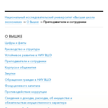
Национальный исследовательский университет «Высшая школа
экономики»
→
О Вышке
→
Преподаватели и сотрудники
О ВЫШКЕ
ОБ
Цифры и факты
Ли
Руководство и структура
Дов
Устойчивое развитие в НИУ ВШЭ
Ол
Преподаватели и сотрудники
При
Корпуса и общежития
Вы
Закупки
При
Обращения граждан в НИУ ВШЭ
Ас
Фонд целевого капитала
До
Противодействие коррупции
Цен
Сведения о доходах, расходах, об имуществе и
Би
обязательствах имущественного характера
Об