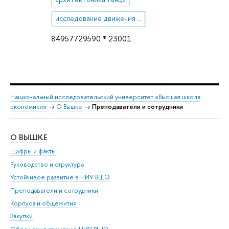
исследование движения тела
84957729590 * 23001
Национальный исследовательский университет «Высшая школа
экономики»
→
О Вышке
→
Преподаватели и сотрудники
О ВЫШКЕ
ОБ
Цифры и факты
Ли
Руководство и структура
Дов
Устойчивое развитие в НИУ ВШЭ
Ол
Преподаватели и сотрудники
При
Корпуса и общежития
Вы
Закупки
При