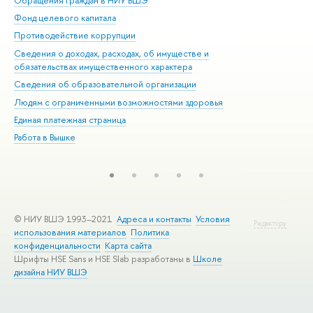
Обращения граждан в НИУ ВШЭ
Ас
Фонд целевого капитала
До
Противодействие коррупции
Цен
Сведения о доходах, расходах, об имуществе и
Би
обязательствах имущественного характера
Об
Сведения об образовательной организации
Обр
Людям с ограниченными возможностями здоровья
Единая платежная страница
Работа в Вышке
© НИУ ВШЭ 1993–2021
Адреса и контакты
Условия
Редактору
использования материалов
Политика
конфиденциальности
Карта сайта
Шрифты HSE Sans и HSE Slab разработаны в
Школе
дизайна НИУ ВШЭ