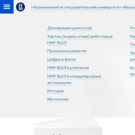
Национальный исследовательский университет «Высш
Декларация ценностей
Уч
Хартия (кодекс этики) работников
На
НИУ ВШЭ
По
Программа развития
За
Цифры и факты
ра
НИУ ВШЭ в рейтингах
Ко
пр
НИУ ВШЭ в международных
ассоциациях
История
Мы помним