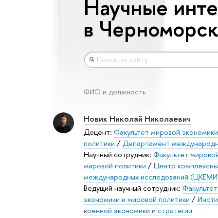
Научные инт
в Черноморск
ФИО и должность
Новик Николай Николаевич
Доцент:
Факультет мировой экономики
политики
/
Департамент международн
Научный сотрудник:
Факультет мировой
мировой политики
/
Центр комплексны
международных исследований (ЦКЕМИ
Ведущий научный сотрудник:
Факультет
экономики и мировой политики
/
Инсти
военной экономики и стратегии