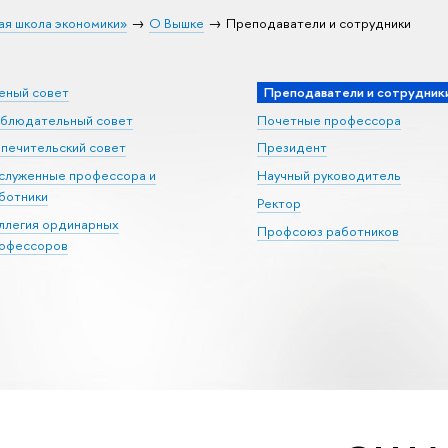
ая школа экономики»
О Вышке
Преподаватели и сотрудники
еный совет
Преподаватели и сотрудник
блюдательный совет
Почетные профессора
печительский совет
Президент
служенные профессора и
Научный руководитель
ботники
Ректор
ллегия ординарных
Профсоюз работников
офессоров