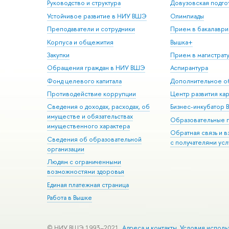
Руководство и структура
Довузовская подго
Устойчивое развитие в НИУ ВШЭ
Олимпиады
Преподаватели и сотрудники
Прием в бакалаври
Корпуса и общежития
Вышка+
Закупки
Прием в магистрат
Обращения граждан в НИУ ВШЭ
Аспирантура
Фонд целевого капитала
Дополнительное о
Противодействие коррупции
Центр развития ка
Сведения о доходах, расходах, об
Бизнес-инкубатор
имуществе и обязательствах
Образовательные 
имущественного характера
Обратная связь и 
Сведения об образовательной
с получателями усл
организации
Людям с ограниченными
возможностями здоровья
Единая платежная страница
Работа в Вышке
© НИУ ВШЭ 1993–2021
Адреса и контакты
Условия исполь