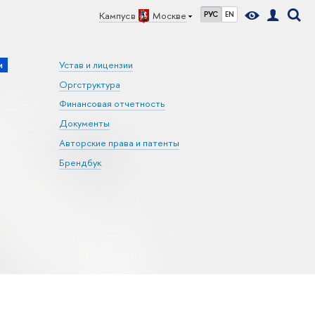
Кампус в
Москве
РУС
EN
и
Устав и лицензии
Оргструктура
Финансовая отчетность
Документы
Авторские права и патенты
Брендбук