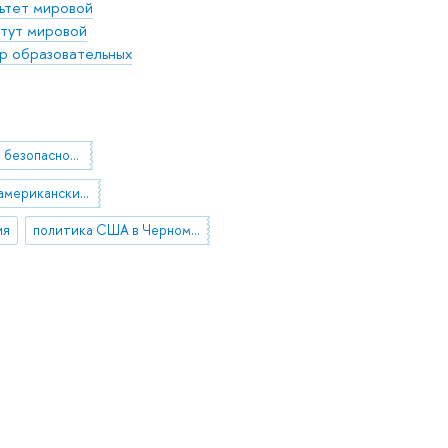
ьтет мировой
тут мировой
р образовательных
региональная безопасность
российско-американские отношения
ия
политика США в Черноморском регионе