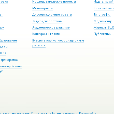
товка
Исследовательские проекты
Издательски
Мониторинги
Книжный мага
ат
Диссертационные советы
Типография
Защиты диссертаций
Медиацентр
уру
Академическое развитие
Журналы ВШ
Конкурсы и гранты
Публикации
бразование
Внешние научно-информационные
ресурсы
рьеры
 ВШЭ
партнерства
взаимодействие
уг
зования материалов
Политика конфиденциальности
Карта сайта