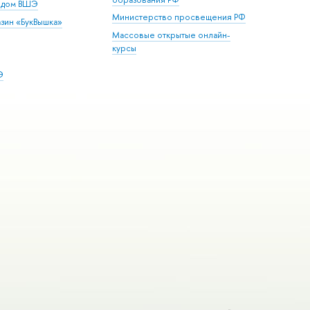
й дом ВШЭ
Министерство просвещения РФ
зин «БукВышка»
Массовые открытые онлайн-
курсы
Э