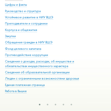
Цифры и факты
Ли
Руководство и структура
Дов
Устойчивое развитие в НИУ ВШЭ
Ол
Преподаватели и сотрудники
При
Корпуса и общежития
Вы
Закупки
При
Обращения граждан в НИУ ВШЭ
Ас
Фонд целевого капитала
До
Противодействие коррупции
Цен
Сведения о доходах, расходах, об имуществе и
Би
обязательствах имущественного характера
Об
Сведения об образовательной организации
Обр
Людям с ограниченными возможностями здоровья
Единая платежная страница
Работа в Вышке