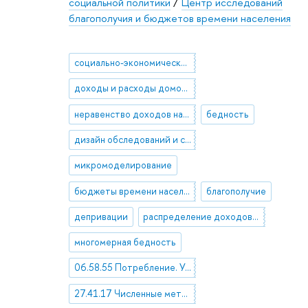
социальной политики
/
Центр исследований
благополучия и бюджетов времени населения
социально-экономическое неравенство
доходы и расходы домохозяйств
неравенство доходов населения
бедность
дизайн обследований и статистический анализ данных выборочных обследований
микромоделирование
бюджеты времени населения
благополучие
депривации
распределение доходов и расходов
многомерная бедность
06.58.55 Потребление. Уровень жизни. Благосостояние. Социальная политика
27.41.17 Численные методы анализа