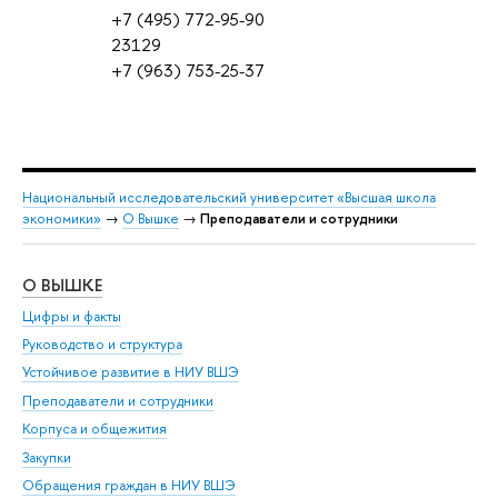
+7 (495) 772-95-90
23129
+7 (963) 753-25-37
Национальный исследовательский университет «Высшая школа
экономики»
→
О Вышке
→
Преподаватели и сотрудники
О ВЫШКЕ
ОБ
Цифры и факты
Ли
Руководство и структура
Дов
Устойчивое развитие в НИУ ВШЭ
Ол
Преподаватели и сотрудники
При
Корпуса и общежития
Вы
Закупки
При
Обращения граждан в НИУ ВШЭ
Ас