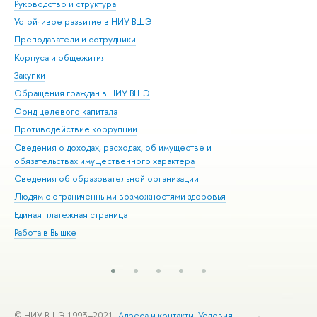
Руководство и структура
Дов
Устойчивое развитие в НИУ ВШЭ
Ол
Преподаватели и сотрудники
При
Корпуса и общежития
Вы
Закупки
При
Обращения граждан в НИУ ВШЭ
Ас
Фонд целевого капитала
До
Противодействие коррупции
Цен
Сведения о доходах, расходах, об имуществе и
Би
обязательствах имущественного характера
Об
Сведения об образовательной организации
Обр
Людям с ограниченными возможностями здоровья
Единая платежная страница
Работа в Вышке
© НИУ ВШЭ 1993–2021
Адреса и контакты
Условия