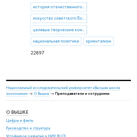
история отечественного и зарубежного искусства XX века
искусство советского Востока
целевые творческие командировки
национальная политика
ориентализм
22897
Национальный исследовательский университет «Высшая школа
экономики»
→
О Вышке
→
Преподаватели и сотрудники
О ВЫШКЕ
ОБ
Цифры и факты
Ли
Руководство и структура
Дов
Устойчивое развитие в НИУ ВШЭ
Ол