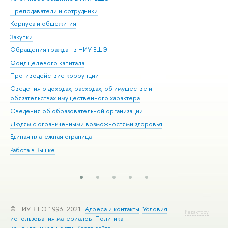
Преподаватели и сотрудники
При
Корпуса и общежития
Вы
Закупки
При
Обращения граждан в НИУ ВШЭ
Ас
Фонд целевого капитала
До
Противодействие коррупции
Цен
Сведения о доходах, расходах, об имуществе и
Би
обязательствах имущественного характера
Об
Сведения об образовательной организации
Обр
Людям с ограниченными возможностями здоровья
Единая платежная страница
Работа в Вышке
© НИУ ВШЭ 1993–2021
Адреса и контакты
Условия
Редактору
использования материалов
Политика