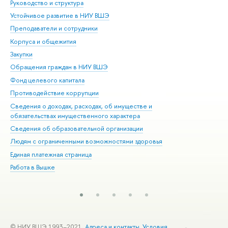
Руководство и структура
Дов
Устойчивое развитие в НИУ ВШЭ
Ол
Преподаватели и сотрудники
При
Корпуса и общежития
Вы
Закупки
При
Обращения граждан в НИУ ВШЭ
Ас
Фонд целевого капитала
До
Противодействие коррупции
Цен
Сведения о доходах, расходах, об имуществе и
Би
обязательствах имущественного характера
Об
Сведения об образовательной организации
Обр
Людям с ограниченными возможностями здоровья
Единая платежная страница
Работа в Вышке
© НИУ ВШЭ 1993–2021
Адреса и контакты
Условия