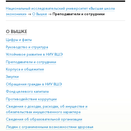
Национальный исследовательский университет «Высшая школа
экономики»
→
О Вышке
→
Преподаватели и сотрудники
О ВЫШКЕ
ОБ
Цифры и факты
Ли
Руководство и структура
Дов
Устойчивое развитие в НИУ ВШЭ
Ол
Преподаватели и сотрудники
При
Корпуса и общежития
Вы
Закупки
При
Обращения граждан в НИУ ВШЭ
Ас
Фонд целевого капитала
До
Противодействие коррупции
Цен
Сведения о доходах, расходах, об имуществе и
Би
обязательствах имущественного характера
Об
Сведения об образовательной организации
Обр
Людям с ограниченными возможностями здоровья