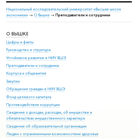
Национальный исследовательский университет «Высшая школа
экономики»
→
О Вышке
→
Преподаватели и сотрудники
О ВЫШКЕ
ОБ
Цифры и факты
Ли
Руководство и структура
Дов
Устойчивое развитие в НИУ ВШЭ
Ол
Преподаватели и сотрудники
При
Корпуса и общежития
Вы
Закупки
При
Обращения граждан в НИУ ВШЭ
Ас
Фонд целевого капитала
До
Противодействие коррупции
Цен
Сведения о доходах, расходах, об имуществе и
Би
обязательствах имущественного характера
Об
Сведения об образовательной организации
Обр
Людям с ограниченными возможностями здоровья