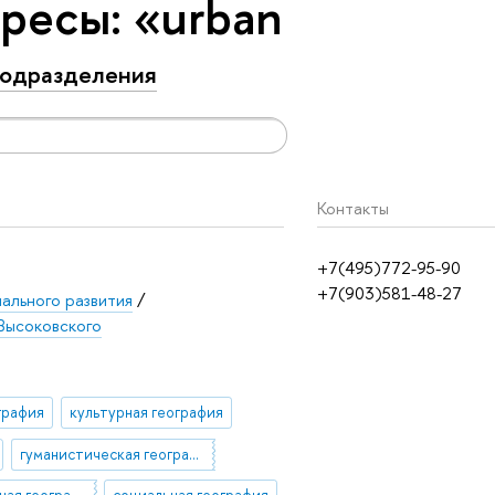
ресы: «urban
одразделения
Контакты
+7(495)772-95-90
+7(903)581-48-27
нального развития
/
Высоковского
графия
культурная география
гуманистическая география
новая культурная география
социальная география