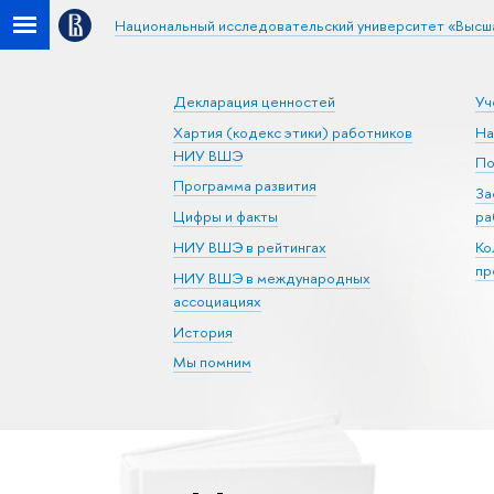
Национальный исследовательский университет «Высш
Декларация ценностей
Уч
Хартия (кодекс этики) работников
На
НИУ ВШЭ
По
Программа развития
За
Цифры и факты
ра
НИУ ВШЭ в рейтингах
Ко
пр
НИУ ВШЭ в международных
ассоциациях
История
Мы помним