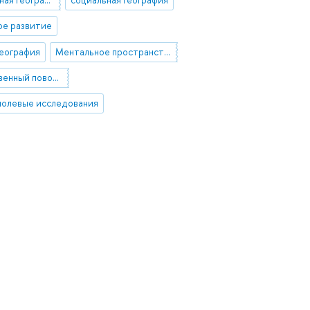
ое развитие
география
Ментальное пространство города
пространственный поворот
полевые исследования