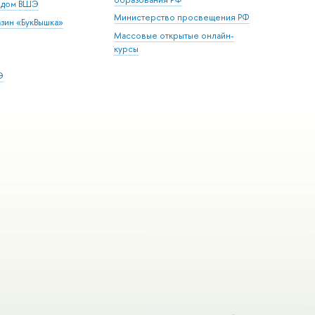
й дом ВШЭ
Министерство просвещения РФ
зин «БукВышка»
Массовые открытые онлайн-
курсы
Э