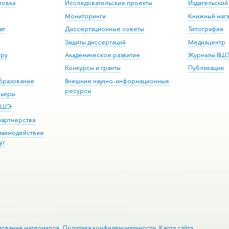
товка
Исследовательские проекты
Издательски
Мониторинги
Книжный мага
ат
Диссертационные советы
Типография
Защиты диссертаций
Медиацентр
уру
Академическое развитие
Журналы ВШ
Конкурсы и гранты
Публикации
бразование
Внешние научно-информационные
ресурсы
рьеры
 ВШЭ
партнерства
взаимодействие
уг
зования материалов
Политика конфиденциальности
Карта сайта