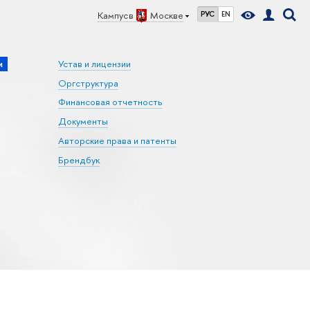
Кампус в
Москве
РУС
EN
и
Устав и лицензии
Оргструктура
Финансовая отчетность
Документы
Авторские права и патенты
Брендбук