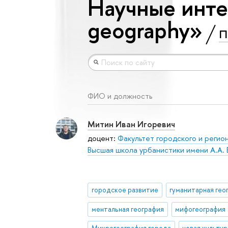
Научные инте
geography»
П
ФИО и должность
Митин Иван Игоревич
доцент:
Факультет городского и регио
Высшая школа урбанистики имени А.А. 
городское развитие
гуманитарная гео
ментальная география
мифогеография
Микрогеография города