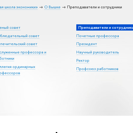
ая школа экономики»
О Вышке
Преподаватели и сотрудники
еный совет
Преподаватели и сотрудник
блюдательный совет
Почетные профессора
печительский совет
Президент
служенные профессора и
Научный руководитель
ботники
Ректор
ллегия ординарных
Профсоюз работников
офессоров