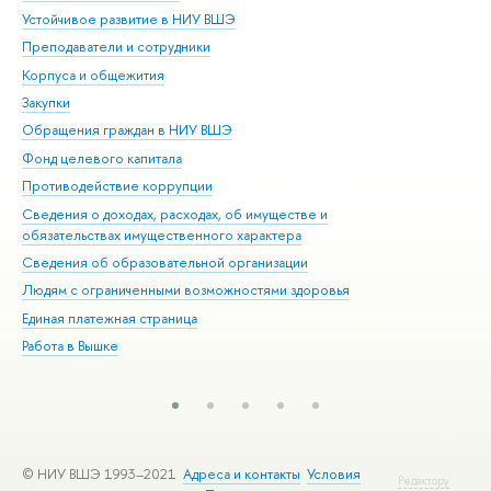
Устойчивое развитие в НИУ ВШЭ
Ол
Преподаватели и сотрудники
При
Корпуса и общежития
Вы
Закупки
При
Обращения граждан в НИУ ВШЭ
Ас
Фонд целевого капитала
До
Противодействие коррупции
Цен
Сведения о доходах, расходах, об имуществе и
Би
обязательствах имущественного характера
Об
Сведения об образовательной организации
Обр
Людям с ограниченными возможностями здоровья
Единая платежная страница
Работа в Вышке
© НИУ ВШЭ 1993–2021
Адреса и контакты
Условия
Редактору