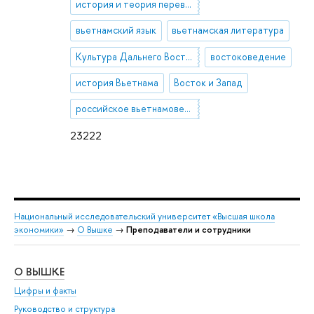
история и теория перевода
вьетнамский язык
вьетнамская литература
Культура Дальнего Востока
востоковедение
история Вьетнама
Восток и Запад
российское вьетнамоведение
23222
Национальный исследовательский университет «Высшая школа
экономики»
→
О Вышке
→
Преподаватели и сотрудники
О ВЫШКЕ
ОБ
Цифры и факты
Ли
Руководство и структура
Дов