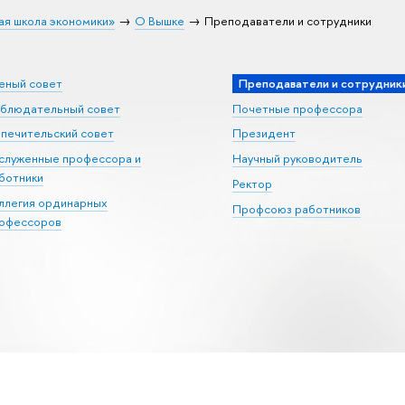
ая школа экономики»
О Вышке
Преподаватели и сотрудники
еный совет
Преподаватели и сотрудник
блюдательный совет
Почетные профессора
печительский совет
Президент
служенные профессора и
Научный руководитель
ботники
Ректор
ллегия ординарных
Профсоюз работников
офессоров