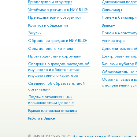
Руководство и структура
Довузовская подго
Устойчивое развитие в НИУ ВШЭ
Олимпиады
Преподаватели и сотрудники
Прием в бакалаври
Корпуса и общежития
Вышка+
Закупки
Прием в магистрат
Обращения граждан в НИУ ВШЭ
Аспирантура
Фонд целевого капитала
Дополнительное о
Противодействие коррупции
Центр развития ка
Сведения о доходах, расходах, об
Бизнес-инкубатор
имуществе и обязательствах
Образовательные 
имущественного характера
Обратная связь и 
Сведения об образовательной
с получателями усл
организации
Людям с ограниченными
возможностями здоровья
Единая платежная страница
Работа в Вышке
© НИУ ВШЭ 1993–2021
Адреса и контакты
Условия исполь