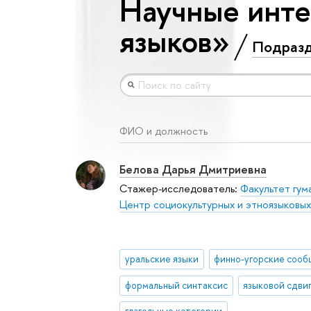
Научные инте
языков»
Подраз
ФИО и должность
Белова Дарья Дмитриевна
Стажер-исследователь:
Факультет гум
Центр социокультурных и этноязыковы
уральские языки
формальный синтаксис
языковой сдви
глагольные категории