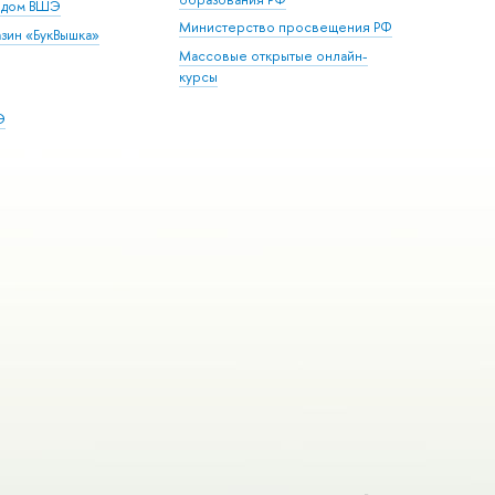
й дом ВШЭ
Министерство просвещения РФ
зин «БукВышка»
Массовые открытые онлайн-
курсы
Э