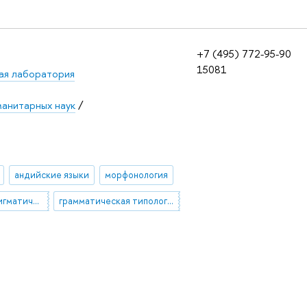
+7 (495) 772-95-90
15081
я лаборатория
манитарных наук
/
андийские языки
морфонология
словесно-парадигматическая морфология
грамматическая типология