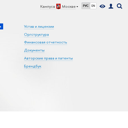
Кампус в
Москве
РУС
EN
и
Устав и лицензии
Оргструктура
Финансовая отчетность
Документы
Авторские права и патенты
Брендбук