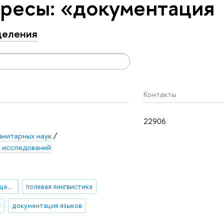
ресы: «документация
деления
Контакты
22906
анитарных наук
/
х исследований
финно-угорские сообщества
полевая лингвистика
г
документация языков