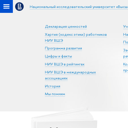
Национальный исследовательский университет «Высш
Декларация ценностей
Уч
Хартия (кодекс этики) работников
На
НИУ ВШЭ
По
Программа развития
За
Цифры и факты
ра
НИУ ВШЭ в рейтингах
Ко
пр
НИУ ВШЭ в международных
ассоциациях
История
Мы помним