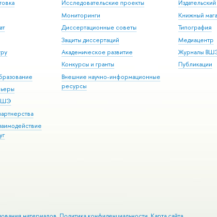
товка
Исследовательские проекты
Издательски
Мониторинги
Книжный мага
ат
Диссертационные советы
Типография
Защиты диссертаций
Медиацентр
уру
Академическое развитие
Журналы ВШ
Конкурсы и гранты
Публикации
бразование
Внешние научно-информационные
ресурсы
рьеры
 ВШЭ
партнерства
взаимодействие
уг
зования материалов
Политика конфиденциальности
Карта сайта