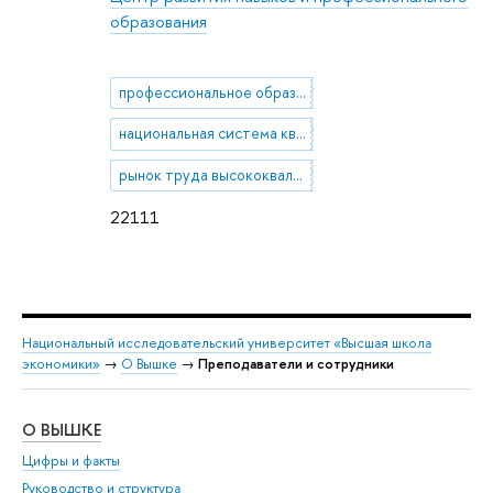
образования
профессиональное образование
национальная система квалификаций
рынок труда высококвалифицированных кадров
22111
Национальный исследовательский университет «Высшая школа
экономики»
→
О Вышке
→
Преподаватели и сотрудники
О ВЫШКЕ
ОБ
Цифры и факты
Ли
Руководство и структура
Дов