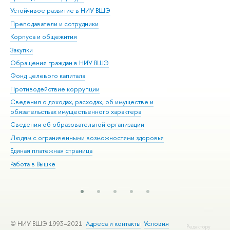
Устойчивое развитие в НИУ ВШЭ
Ол
Преподаватели и сотрудники
При
Корпуса и общежития
Вы
Закупки
При
Обращения граждан в НИУ ВШЭ
Ас
Фонд целевого капитала
До
Противодействие коррупции
Цен
Сведения о доходах, расходах, об имуществе и
Би
обязательствах имущественного характера
Об
Сведения об образовательной организации
Обр
Людям с ограниченными возможностями здоровья
Единая платежная страница
Работа в Вышке
© НИУ ВШЭ 1993–2021
Адреса и контакты
Условия
Редактору