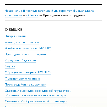
Национальный исследовательский университет «Высшая школа
экономики»
→
О Вышке
→
Преподаватели и сотрудники
О ВЫШКЕ
ОБ
Цифры и факты
Ли
Руководство и структура
Дов
Устойчивое развитие в НИУ ВШЭ
Ол
Преподаватели и сотрудники
При
Корпуса и общежития
Вы
Закупки
При
Обращения граждан в НИУ ВШЭ
Ас
Фонд целевого капитала
До
Противодействие коррупции
Цен
Сведения о доходах, расходах, об имуществе и
Би
обязательствах имущественного характера
Об
Сведения об образовательной организации
Обр