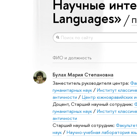
Научные интер
Languages»
П
ФИО и должность
Булах Мария Степановна
Заместитель руководителя центра:
Фа
гуманитарных наук
/
Институт классиче
античности
/
Центр южноаравийских и
Доцент, Старший научный сотрудник:
Ф
гуманитарных наук
/
Институт классиче
античности
Старший научный сотрудник:
Факульте
наук
/
Научно-учебная лаборатория язы