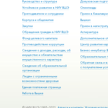
Руководство и структура
Довузовская подго
Устойчивое развитие в НИУ ВШЭ
Олимпиады
Преподаватели и сотрудники
Прием в бакалаври
Корпуса и общежития
Вышка+
Закупки
Прием в магистрат
Обращения граждан в НИУ ВШЭ
Аспирантура
Фонд целевого капитала
Дополнительное о
Противодействие коррупции
Центр развития ка
Сведения о доходах, расходах, об
Бизнес-инкубатор
имуществе и обязательствах
Образовательные 
имущественного характера
Обратная связь и 
Сведения об образовательной
с получателями усл
организации
Людям с ограниченными
возможностями здоровья
Единая платежная страница
Работа в Вышке
© НИУ ВШЭ 1993–2021
Адреса и контакты
Условия исполь