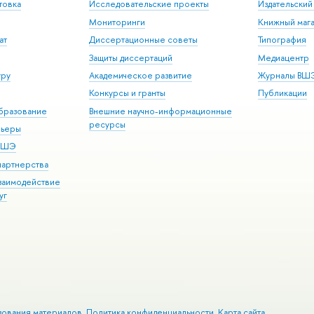
товка
Исследовательские проекты
Издательски
Мониторинги
Книжный мага
ат
Диссертационные советы
Типография
Защиты диссертаций
Медиацентр
уру
Академическое развитие
Журналы ВШ
Конкурсы и гранты
Публикации
бразование
Внешние научно-информационные
ресурсы
рьеры
 ВШЭ
партнерства
взаимодействие
уг
зования материалов
Политика конфиденциальности
Карта сайта