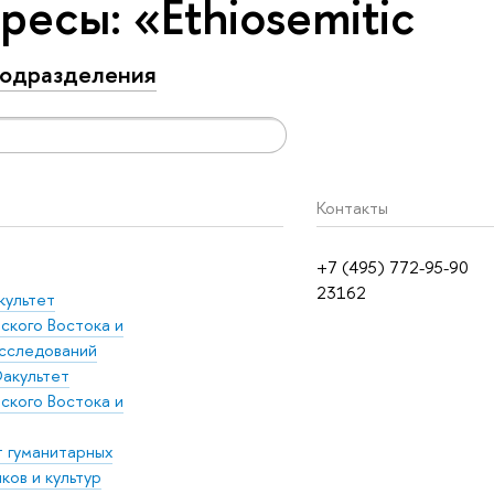
есы: «Ethiosemitic
одразделения
Контакты
+7 (495) 772-95-90
23162
культет
ского Востока и
сследований
акультет
ского Востока и
т гуманитарных
ков и культур