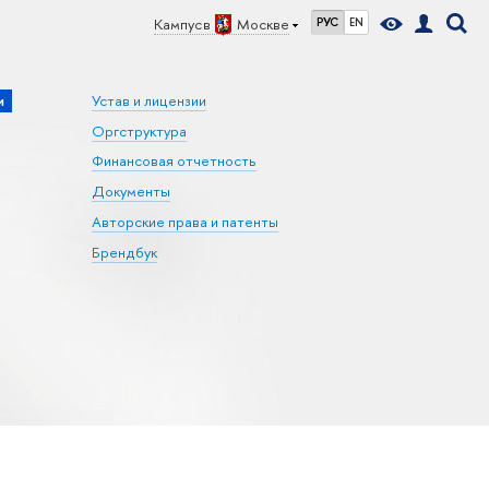
Кампус в
Москве
РУС
EN
и
Устав и лицензии
Оргструктура
Финансовая отчетность
Документы
Авторские права и патенты
Брендбук