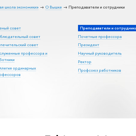
ая школа экономики»
О Вышке
Преподаватели и сотрудники
еный совет
Преподаватели и сотрудник
блюдательный совет
Почетные профессора
печительский совет
Президент
служенные профессора и
Научный руководитель
ботники
Ректор
ллегия ординарных
Профсоюз работников
офессоров