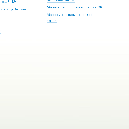
й дом ВШЭ
Министерство просвещения РФ
зин «БукВышка»
Массовые открытые онлайн-
курсы
Э