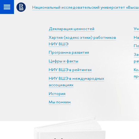
Национальный исследовательский университет «Высш
Декларация ценностей
Уч
Хартия (кодекс этики) работников
На
НИУ ВШЭ
По
Программа развития
За
Цифры и факты
ра
НИУ ВШЭ в рейтингах
Ко
пр
НИУ ВШЭ в международных
ассоциациях
История
Мы помним