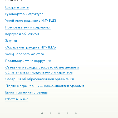
Цифры и факты
Ли
Руководство и структура
Дов
Устойчивое развитие в НИУ ВШЭ
Ол
Преподаватели и сотрудники
При
Корпуса и общежития
Вы
Закупки
При
Обращения граждан в НИУ ВШЭ
Ас
Фонд целевого капитала
До
Противодействие коррупции
Цен
Сведения о доходах, расходах, об имуществе и
Би
обязательствах имущественного характера
Об
Сведения об образовательной организации
Обр
Людям с ограниченными возможностями здоровья
Единая платежная страница
Работа в Вышке