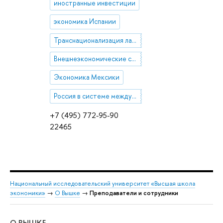
иностранные инвестиции
экономика Испании
Транснационализация латиноамериканского бизнеса
Внешнеэкономические связи Испании
Экономика Мексики
Россия в системе международных экономических отношениях
+7 (495) 772-95-90
22465
Национальный исследовательский университет «Высшая школа
экономики»
→
О Вышке
→
Преподаватели и сотрудники
О ВЫШКЕ
ОБ