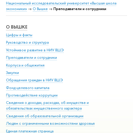
Национальный исследовательский университет «Высшая школа
экономики»
→
О Вышке
→
Преподаватели и сотрудники
О ВЫШКЕ
ОБ
Цифры и факты
Ли
Руководство и структура
Дов
Устойчивое развитие в НИУ ВШЭ
Ол
Преподаватели и сотрудники
При
Корпуса и общежития
Вы
Закупки
При
Обращения граждан в НИУ ВШЭ
Ас
Фонд целевого капитала
До
Противодействие коррупции
Цен
Сведения о доходах, расходах, об имуществе и
Би
обязательствах имущественного характера
Об
Сведения об образовательной организации
Обр
Людям с ограниченными возможностями здоровья
Единая платежная страница