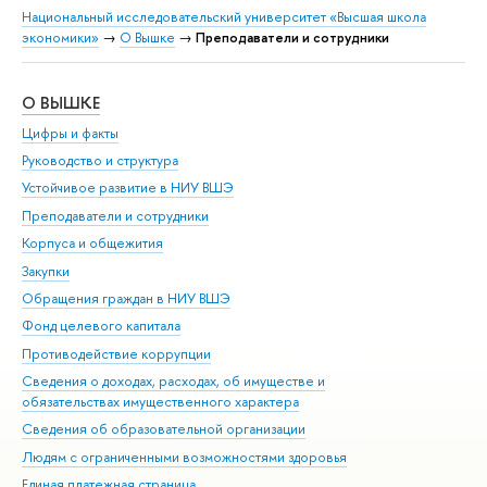
Национальный исследовательский университет «Высшая школа
экономики»
→
О Вышке
→
Преподаватели и сотрудники
О ВЫШКЕ
ОБ
Цифры и факты
Ли
Руководство и структура
Дов
Устойчивое развитие в НИУ ВШЭ
Ол
Преподаватели и сотрудники
При
Корпуса и общежития
Вы
Закупки
При
Обращения граждан в НИУ ВШЭ
Ас
Фонд целевого капитала
До
Противодействие коррупции
Цен
Сведения о доходах, расходах, об имуществе и
Би
обязательствах имущественного характера
Об
Сведения об образовательной организации
Обр
Людям с ограниченными возможностями здоровья
Единая платежная страница