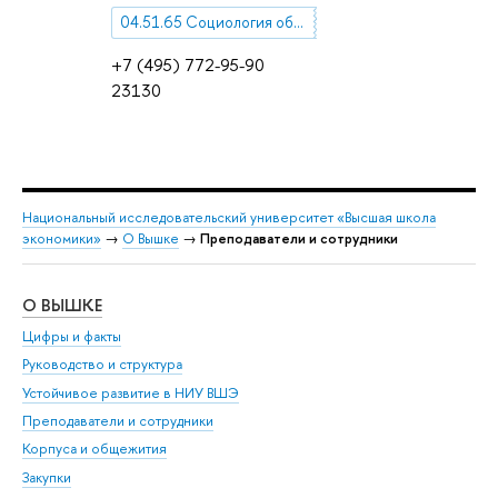
04.51.65 Социология образа и качества жизни
+7 (495) 772-95-90
23130
Национальный исследовательский университет «Высшая школа
экономики»
→
О Вышке
→
Преподаватели и сотрудники
О ВЫШКЕ
ОБ
Цифры и факты
Ли
Руководство и структура
Дов
Устойчивое развитие в НИУ ВШЭ
Ол
Преподаватели и сотрудники
При
Корпуса и общежития
Вы
Закупки
При