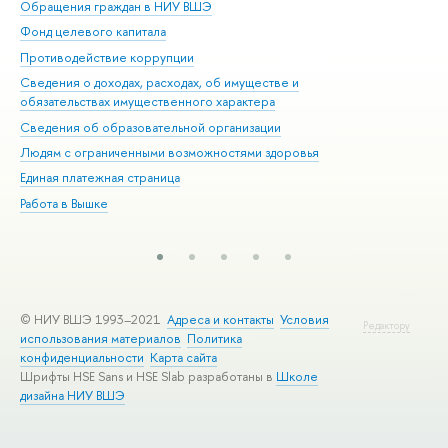
Обращения граждан в НИУ ВШЭ
Ас
Фонд целевого капитала
До
Противодействие коррупции
Цен
Сведения о доходах, расходах, об имуществе и
Би
обязательствах имущественного характера
Об
Сведения об образовательной организации
Обр
Людям с ограниченными возможностями здоровья
Единая платежная страница
Работа в Вышке
© НИУ ВШЭ 1993–2021
Адреса и контакты
Условия
Редактору
использования материалов
Политика
конфиденциальности
Карта сайта
Шрифты HSE Sans и HSE Slab разработаны в
Школе
дизайна НИУ ВШЭ