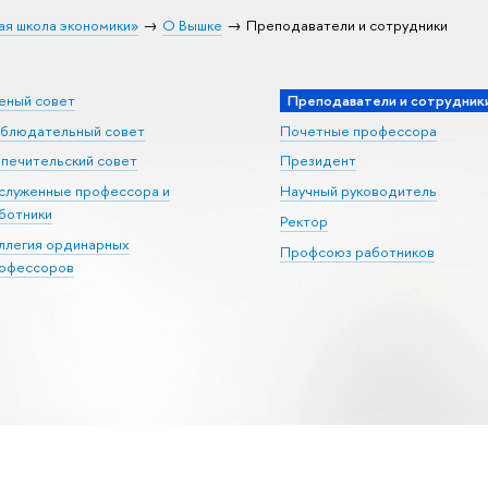
ая школа экономики»
О Вышке
Преподаватели и сотрудники
еный совет
Преподаватели и сотрудник
блюдательный совет
Почетные профессора
печительский совет
Президент
служенные профессора и
Научный руководитель
ботники
Ректор
ллегия ординарных
Профсоюз работников
офессоров