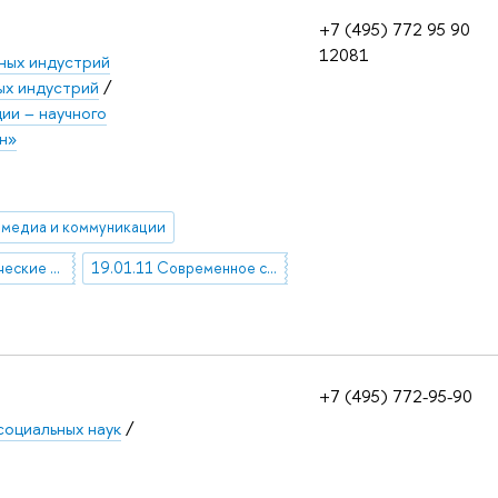
+7 (495) 772 95 90
12081
ных индустрий
ых индустрий
/
ии – научного
н»
медиа и коммуникации
11.15.89 Политические коммуникации. Массовая информация. Общественное мнение
19.01.11 Современное состояние и перспективы изучения проблем массовой коммуникации, журналистики, средств массовой информации
+7 (495) 772-95-90
социальных наук
/