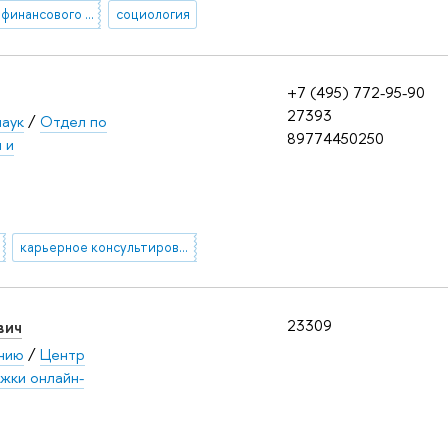
социология финансового поведения
социология
+7 (495) 772-95-90
27393
наук
/
Отдел по
89774450250
 и
карьерное консультирование
вич
23309
ению
/
Центр
жки онлайн-