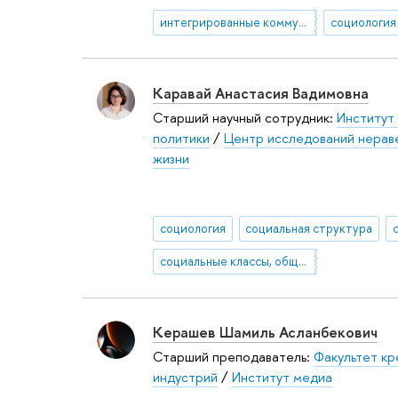
интегрированные коммуникации
социология
Каравай Анастасия Вадимовна
Старший научный сотрудник:
Институт
политики
/
Центр исследований нераве
жизни
социология
социальная структура
социальные классы, общности и группы
Керашев Шамиль Асланбекович
Старший преподаватель:
Факультет кр
индустрий
/
Институт медиа