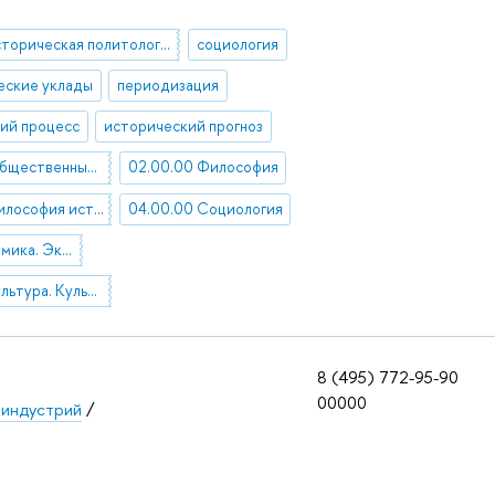
историческая политология
социология
еские уклады
периодизация
ий процесс
исторический прогноз
00.00.00 Общественные науки в целом
02.00.00 Философия
03.01.06 Философия истории
04.00.00 Социология
06.00.00 Экономика. Экономические науки
13.00.00 Культура. Культурология
8 (495) 772-95-90
00000
 индустрий
/