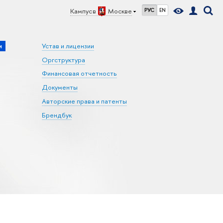
Кампус в
Москве
РУС
EN
и
Устав и лицензии
Оргструктура
Финансовая отчетность
Документы
Авторские права и патенты
Брендбук