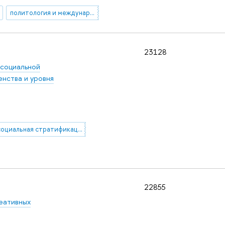
политология и международные отношения
23128
 социальной
нства и уровня
социальная стратификация
22855
еативных