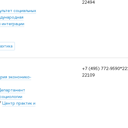
22494
ультет социальных
дународная
 интеграции
аэтика
+7 (495) 772-9590*22
22109
рия экономико-
епартамент
социологии
/
Центр практик и