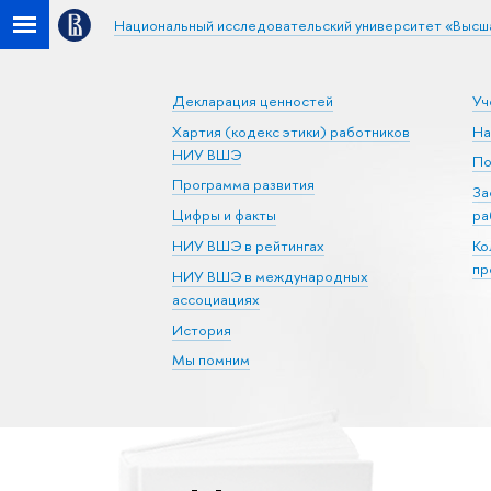
Национальный исследовательский университет «Высш
Декларация ценностей
Уч
Хартия (кодекс этики) работников
На
НИУ ВШЭ
По
Программа развития
За
Цифры и факты
ра
НИУ ВШЭ в рейтингах
Ко
пр
НИУ ВШЭ в международных
ассоциациях
История
Мы помним