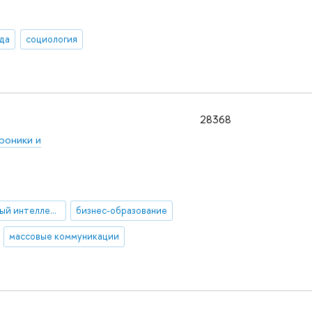
да
социология
28368
роники и
Искусственный интеллект
бизнес-образование
массовые коммуникации