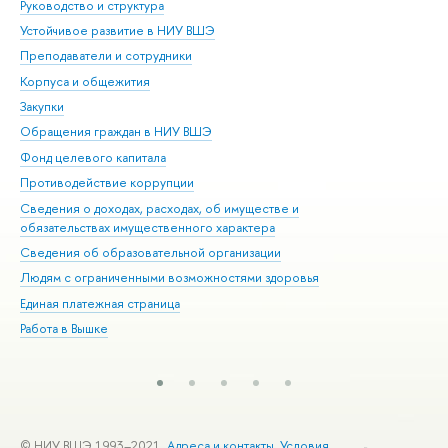
Руководство и структура
Дов
Устойчивое развитие в НИУ ВШЭ
Ол
Преподаватели и сотрудники
При
Корпуса и общежития
Вы
Закупки
При
Обращения граждан в НИУ ВШЭ
Ас
Фонд целевого капитала
До
Противодействие коррупции
Цен
Сведения о доходах, расходах, об имуществе и
Би
обязательствах имущественного характера
Об
Сведения об образовательной организации
Обр
Людям с ограниченными возможностями здоровья
Единая платежная страница
Работа в Вышке
© НИУ ВШЭ 1993–2021
Адреса и контакты
Условия